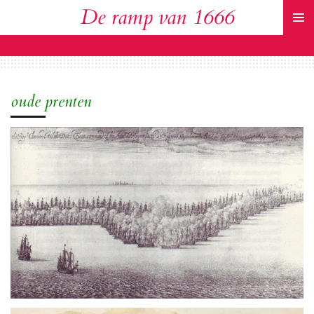
De ramp van 1666
Ga
direct
naar
de
hoofdinhoud
oude prenten