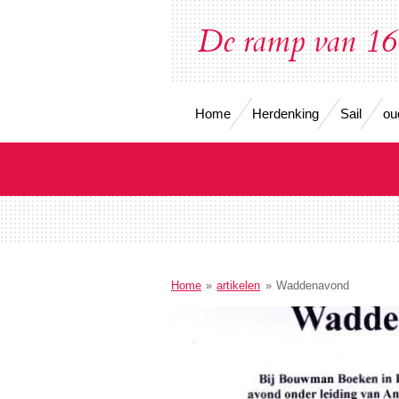
Ga
De ramp van 1
direct
naar
de
hoofdinhoud
Home
Herdenking
Sail
ou
Home
»
artikelen
»
Waddenavond