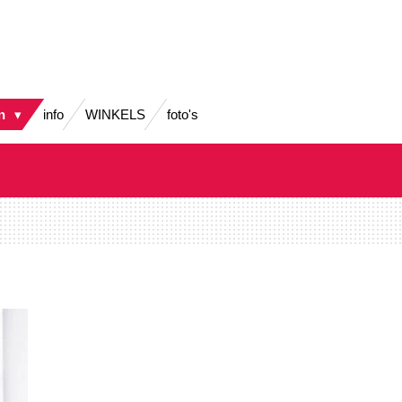
en
info
WINKELS
foto's